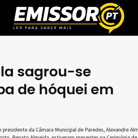
la sagrou-se
pa de hóquei em
 presidente da Câmara Municipal de Paredes, Alexandre Alm
orto, Renato Almeida, estiveram presentes na Cerimónia de