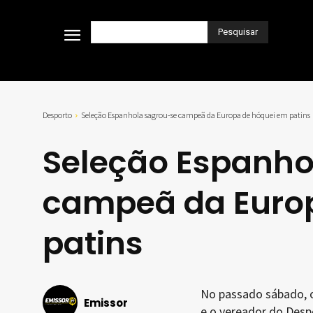
Pesquisar
Desporto
Seleção Espanhola sagrou-se campeã da Europa de hóquei em patins
Seleção Espanho
campeã da Euro
patins
No passado sábado, o
Emissor
e o vereador do Desp