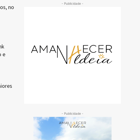
- Publicidade -
os, no
nk
o e
iores
- Publicidade -