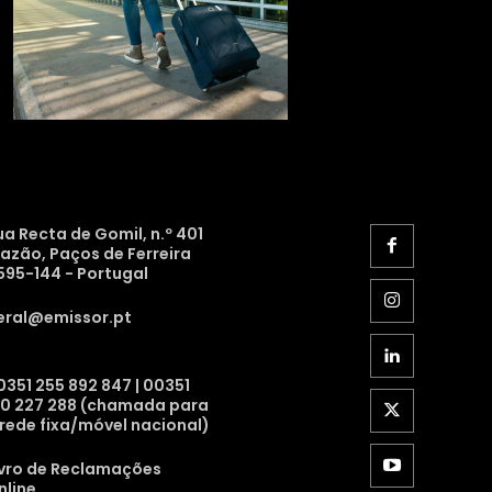
ua Recta de Gomil, n.º 401
razão, Paços de Ferreira
595-144 - Portugal
eral@emissor.pt
0351 255 892 847 | 00351
10 227 288 (chamada para
 rede fixa/móvel nacional)
ivro de Reclamações
nline