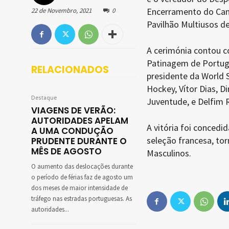
Encerramento do Cam
22 de Novembro, 2021
0
Pavilhão Multiusos de
A cerimónia contou c
Patinagem de Portuga
RELACIONADOS
presidente da World 
Hockey, Vítor Dias, D
Destaque
Juventude, e Delfim 
VIAGENS DE VERÃO:
AUTORIDADES APELAM
A vitória foi concedi
A UMA CONDUÇÃO
seleção francesa, to
PRUDENTE DURANTE O
MÊS DE AGOSTO
Masculinos.
O aumento das deslocações durante
o período de férias faz de agosto um
dos meses de maior intensidade de
tráfego nas estradas portuguesas. As
autoridades...