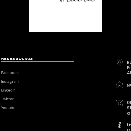
REDES SOCIAIS
R
F
Facebook
4
Instagram
g
Linkedin
Twitter
0
Youtube
9
a
L
O