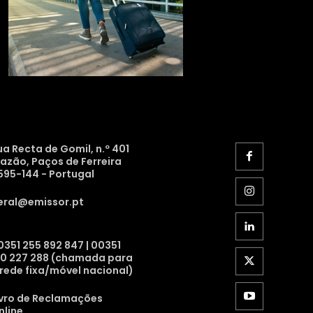
ua Recta de Gomil, n.º 401
razão, Paços de Ferreira
595-144 - Portugal
eral@emissor.pt
0351 255 892 847 | 00351
10 227 288 (chamada para
 rede fixa/móvel nacional)
ivro de Reclamações
nline