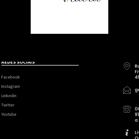
REDES SOCIAIS
R
F
Facebook
4
Instagram
g
Linkedin
Twitter
0
Youtube
9
a
L
O