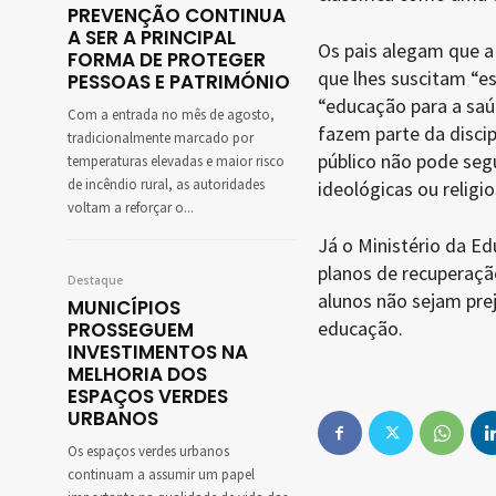
PREVENÇÃO CONTINUA
A SER A PRINCIPAL
Os pais alegam que a
FORMA DE PROTEGER
que lhes suscitam “e
PESSOAS E PATRIMÓNIO
“educação para a saú
Com a entrada no mês de agosto,
fazem parte da disci
tradicionalmente marcado por
público não pode segui
temperaturas elevadas e maior risco
de incêndio rural, as autoridades
ideológicas ou religio
voltam a reforçar o...
Já o Ministério da Ed
planos de recuperação
Destaque
alunos não sejam pre
MUNICÍPIOS
educação.
PROSSEGUEM
INVESTIMENTOS NA
MELHORIA DOS
ESPAÇOS VERDES
URBANOS
Os espaços verdes urbanos
continuam a assumir um papel