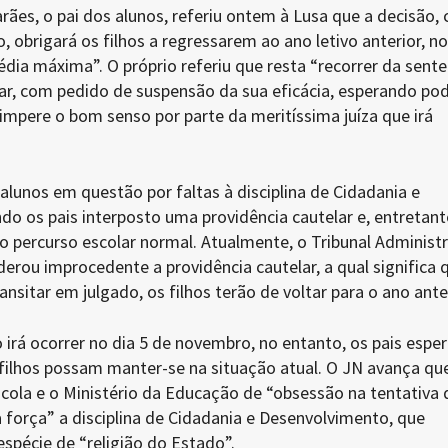
ães, o pai dos alunos, referiu ontem à Lusa que a decisão,
, obrigará os filhos a regressarem ao ano letivo anterior, no
ia máxima”. O próprio referiu que resta “recorrer da sent
lar, com pedido de suspensão da sua eficácia, esperando po
 impere o bom senso por parte da meritíssima juíza que irá
lunos em questão por faltas à disciplina de Cidadania e
o os pais interposto uma providência cautelar e, entretant
o percurso escolar normal. Atualmente, o Tribunal Administr
derou improcedente a providência cautelar, a qual significa 
nsitar em julgado, os filhos terão de voltar para o ano anter
 irá ocorrer no dia 5 de novembro, no entanto, os pais espe
 filhos possam manter-se na situação atual. O JN avança que
cola e o Ministério da Educação de “obsessão na tentativa 
 força” a disciplina de Cidadania e Desenvolvimento, que
spécie de “religião do Estado”.