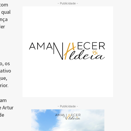
 com
- Publicidade -
 qual
ença
der
o, os
ativo
que,
ior.
ram
 Artur
- Publicidade -
de