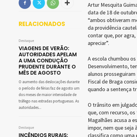
Artur Mesquita Guimar
data de 18 de outubro
“ambos obtiveram méd
RELACIONADOS
da providência caute
contar que, por agra,
Destaque
apreciar”.
VIAGENS DE VERÃO:
AUTORIDADES APELAM
A escola chumbou os a
A UMA CONDUÇÃO
Desenvolvimento, tend
PRUDENTE DURANTE O
MÊS DE AGOSTO
alunos prosseguiram 
Fiscal de Braga consi
O aumento das deslocações durante
o período de férias faz de agosto um
quando a sentença tra
dos meses de maior intensidade de
tráfego nas estradas portuguesas. As
O trânsito em julgado
autoridades...
que, com recurso, os
Magalhães acusa a es
impor, nem que seja à
Destaque
INCÊNDIOS RURAIS:
classifica como uma e