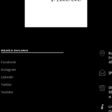
REDES SOCIAIS
R
F
Facebook
4
Instagram
g
Linkedin
Twitter
0
Youtube
9
a
L
O