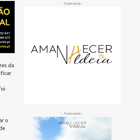
- Publicidade -
res da
ficar
foi
- Publicidade -
ar o
de