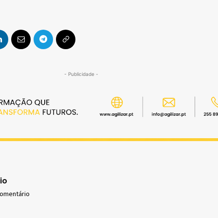
- Publicidade -
io
comentário