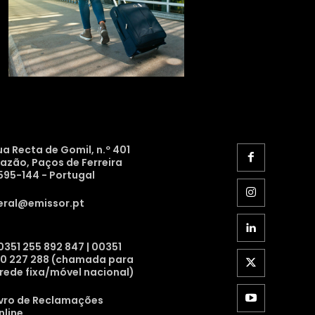
ua Recta de Gomil, n.º 401
razão, Paços de Ferreira
595-144 - Portugal
eral@emissor.pt
0351 255 892 847 | 00351
10 227 288 (chamada para
 rede fixa/móvel nacional)
ivro de Reclamações
nline