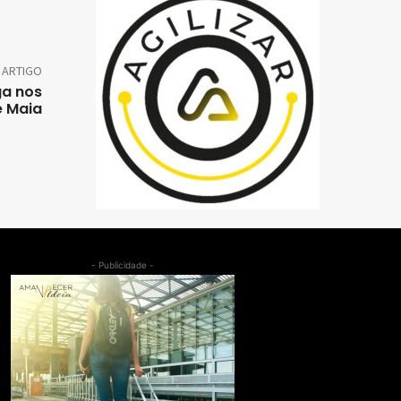
 ARTIGO
ga nos
e Maia
- Publicidade -