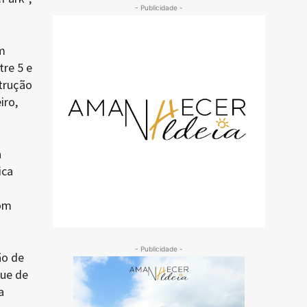
- Publicidade -
m
tre 5 e
trução
iro,
a
ica
com
- Publicidade -
ão de
que de
a