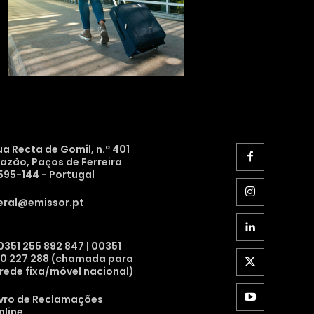
ua Recta de Gomil, n.º 401
razão, Paços de Ferreira
595-144 - Portugal
eral@emissor.pt
0351 255 892 847 | 00351
10 227 288 (chamada para
 rede fixa/móvel nacional)
ivro de Reclamações
nline