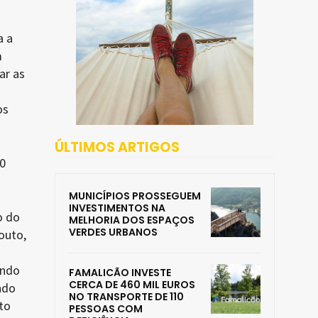
a a
m
ar as
os
ÚLTIMOS ARTIGOS
0
MUNICÍPIOS PROSSEGUEM
INVESTIMENTOS NA
o do
MELHORIA DOS ESPAÇOS
VERDES URBANOS
outo,
s
indo
FAMALICÃO INVESTE
CERCA DE 460 MIL EUROS
ndo
NO TRANSPORTE DE 110
to
PESSOAS COM