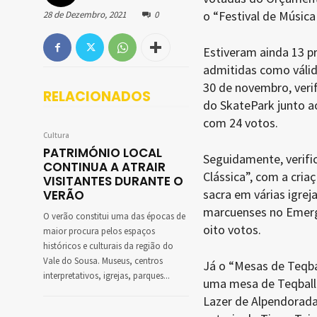
o “Festival de Música
28 de Dezembro, 2021
0
Estiveram ainda 13 p
admitidas como válid
30 de novembro, veri
RELACIONADOS
do SkatePark junto ao
com 24 votos.
Cultura
PATRIMÓNIO LOCAL
Seguidamente, verifi
CONTINUA A ATRAIR
Clássica”, com a cria
VISITANTES DURANTE O
sacra em várias igrej
VERÃO
marcuenses no Emerge
O verão constitui uma das épocas de
oito votos.
maior procura pelos espaços
históricos e culturais da região do
Vale do Sousa. Museus, centros
Já o “Mesas de Teqba
interpretativos, igrejas, parques...
uma mesa de Teqball 
Lazer de Alpendorada