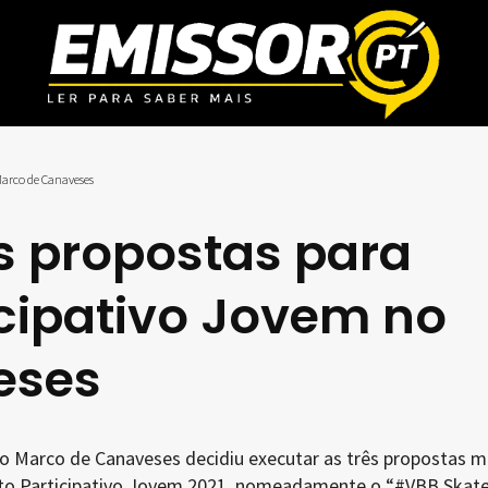
Marco de Canaveses
s propostas para
cipativo Jovem no
eses
o Marco de Canaveses decidiu executar as três propostas m
o Participativo Jovem 2021, nomeadamente o “#VBB Skate