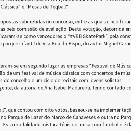
 Clássica” e “Mesas de Teqball”.
ropostas submetidas no concurso, entre as quais cinco fora
as pela comissão de avaliação. Desta votação, decorrida en
ficaram-se como vencedores o “#VBB SkatePark”, pela cons
 parque infantil de Vila Boa do Bispo, do autor Miguel Carne
caram-se em segundo lugar as empresas “Festival de Músic
ção de um festival de música clássica com concertos de mús
as do concelho e um ciclo de recitais com jovens solistas
nte, da autoria de Ana Isabel Madureira, tendo contado 
ll”, que contou com oito votos, baseou-se na implementaç
no Parque de Lazer do Marco de Canaveses e outra no Par
. Esta modalidade mistura ténis de mesa com futebol e é d