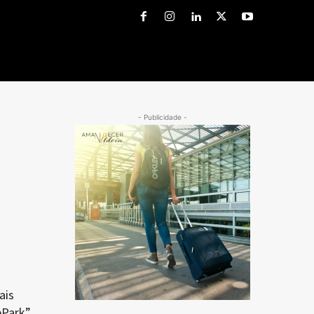
- Publicidade -
ais
Park”,