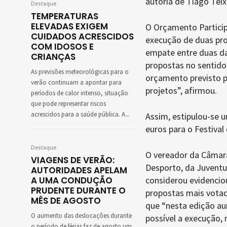
autoria de Tiago Teix
Destaque
TEMPERATURAS
ELEVADAS EXIGEM
O Orçamento Particip
CUIDADOS ACRESCIDOS
execução de duas pro
COM IDOSOS E
empate entre duas das
CRIANÇAS
propostas no sentido 
As previsões meteorológicas para o
orçamento previsto pa
verão continuam a apontar para
projetos”, afirmou.
períodos de calor intenso, situação
que pode representar riscos
acrescidos para a saúde pública. A...
Assim, estipulou-se 
euros para o Festival
Destaque
O vereador da Câmara
VIAGENS DE VERÃO:
Desporto, da Juventu
AUTORIDADES APELAM
A UMA CONDUÇÃO
considerou evidenciou
PRUDENTE DURANTE O
propostas mais votad
MÊS DE AGOSTO
que “nesta edição au
O aumento das deslocações durante
possível a execução,
o período de férias faz de agosto um