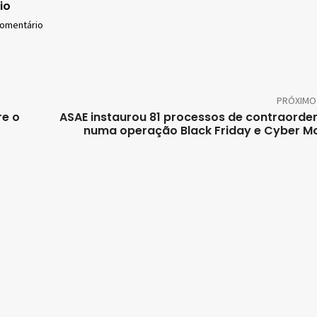
io
comentário
PRÓXIMO
re o
ASAE instaurou 81 processos de contraord
numa operação Black Friday e Cyber 