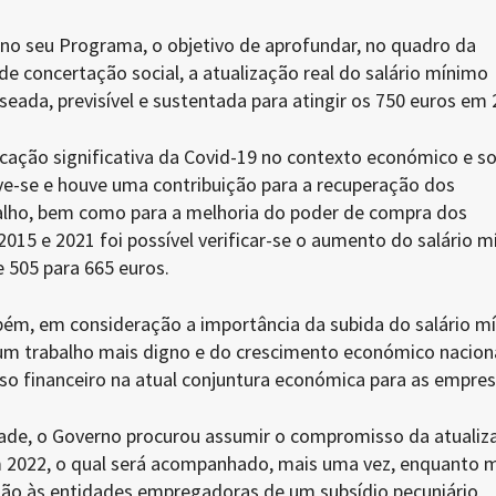
 no seu Programa, o objetivo de aprofundar, no quadro da
e concertação social, a atualização real do salário mínimo
seada, previsível e sustentada para atingir os 750 euros em 
ção significativa da Covid-19 no contexto económico e soc
-se e houve uma contribuição para a recuperação dos
alho, bem como para a melhoria do poder de compra dos
2015 e 2021 foi possível verificar-se o aumento do salário 
505 para 665 euros.
ém, em consideração a importância da subida do salário m
m trabalho mais digno e do crescimento económico naciona
o financeiro na atual conjuntura económica para as empres
idade, o Governo procurou assumir o compromisso da atualiz
m 2022, o qual será acompanhado, mais uma vez, enquanto 
ição às entidades empregadoras de um subsídio pecuniário