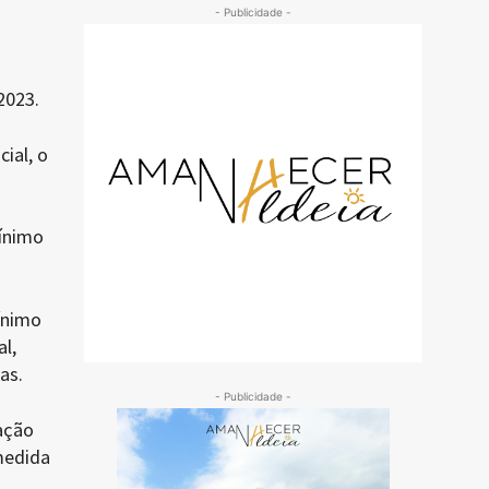
- Publicidade -
2023.
ial, o
mínimo
ínimo
l,
as.
- Publicidade -
ação
medida