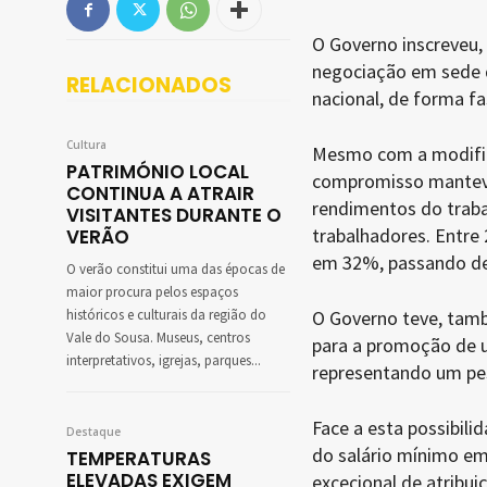
O Governo inscreveu,
negociação em sede d
RELACIONADOS
nacional, de forma fa
Cultura
Mesmo com a modifica
PATRIMÓNIO LOCAL
compromisso manteve
CONTINUA A ATRAIR
rendimentos do trab
VISITANTES DURANTE O
trabalhadores. Entre 
VERÃO
em 32%, passando de 
O verão constitui uma das épocas de
maior procura pelos espaços
históricos e culturais da região do
O Governo teve, tamb
Vale do Sousa. Museus, centros
para a promoção de u
interpretativos, igrejas, parques...
representando um pes
Face a esta possibil
Destaque
do salário mínimo e
TEMPERATURAS
ELEVADAS EXIGEM
excecional de atribu