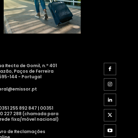
ua Recta de Gomil, n.º 401
razão, Paços de Ferreira
595-144 - Portugal
eral@emissor.pt
0351 255 892 847 | 00351
10 227 288 (chamada para
 rede fixa/móvel nacional)
ivro de Reclamações
nline