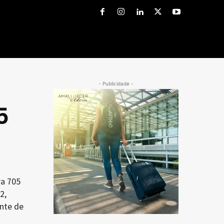
- Publicidade -
5
ra 705
2,
nte de