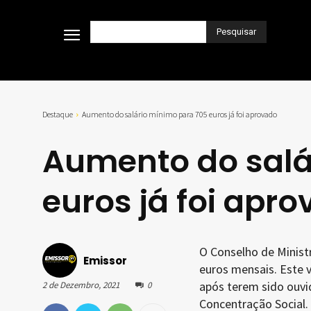
Pesquisar
Destaque
Aumento do salário mínimo para 705 euros já foi aprovado
Aumento do salá
euros já foi apr
O Conselho de Minist
Emissor
euros mensais. Este va
após terem sido ouvi
2 de Dezembro, 2021
0
Concentração Social.