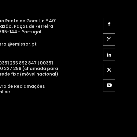
ua Recta de Gomil, n.º 401
razão, Paços de Ferreira
595-144 - Portugal
eral@emissor.pt
0351 255 892 847 | 00351
10 227 288 (chamada para
 rede fixa/móvel nacional)
ivro de Reclamações
nline