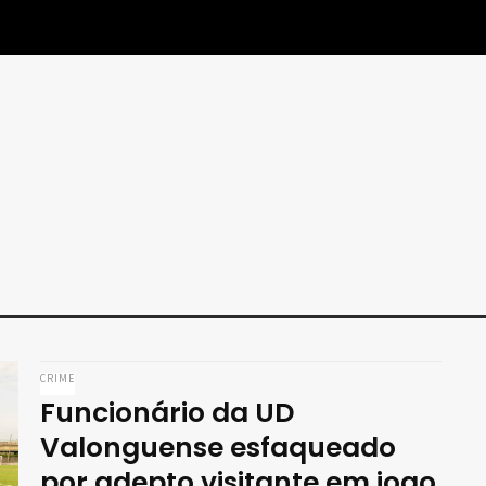
CRIME
Funcionário da UD
Valonguense esfaqueado
por adepto visitante em jogo