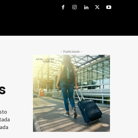
- Publicidade -
s
sto
ntada
vada