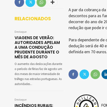
A par da cobrança d
descontos para as fam
RELACIONADOS
decorrer do ano de 20
redução que pode ir d
Destaque
VIAGENS DE VERÃO:
Para dependente de c
AUTORIDADES APELAM
dedução será de 40 e
A UMA CONDUÇÃO
definida em 70 euros
PRUDENTE DURANTE O
MÊS DE AGOSTO
O aumento das deslocações durante
o período de férias faz de agosto um
dos meses de maior intensidade de
tráfego nas estradas portuguesas. As
autoridades...
Destaque
INCÊNDIOS RURAIS: