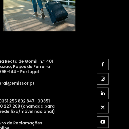
ua Recta de Gomil, n.º 401
razão, Paços de Ferreira
595-144 - Portugal
eral@emissor.pt
0351 255 892 847 | 00351
10 227 288 (chamada para
 rede fixa/móvel nacional)
ivro de Reclamações
nline