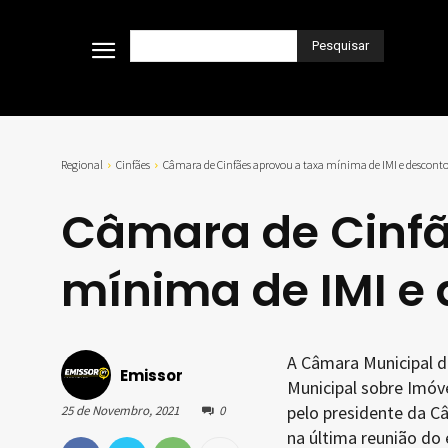
Pesquisar
Regional
Cinfães
Câmara de Cinfães aprovou a taxa mínima de IMI e desconto
Câmara de Cinfã
mínima de IMI e 
A Câmara Municipal de
Emissor
Municipal sobre Imóve
pelo presidente da C
25 de Novembro, 2021
0
na última reunião do 