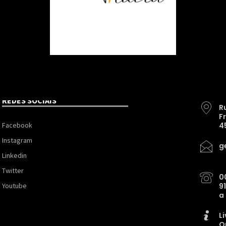
REDES SOCIAIS
R
F
Facebook
4
Instagram
g
Linkedin
Twitter
0
Youtube
9
a
L
O